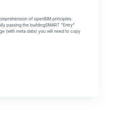
comprehension of openBIM principles.
lly passing the buildingSMART "Entry"
dge (with meta data) you will need to copy