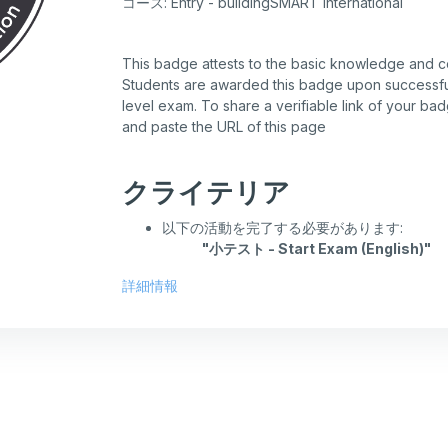
コース: Entry - buildingSMART International
This badge attests to the basic knowledge and 
Students are awarded this badge upon successfu
level exam. To share a verifiable link of your ba
and paste the URL of this page
クライテリア
以下の活動を完了する必要があります:
"小テスト - Start Exam (English)"
詳細情報