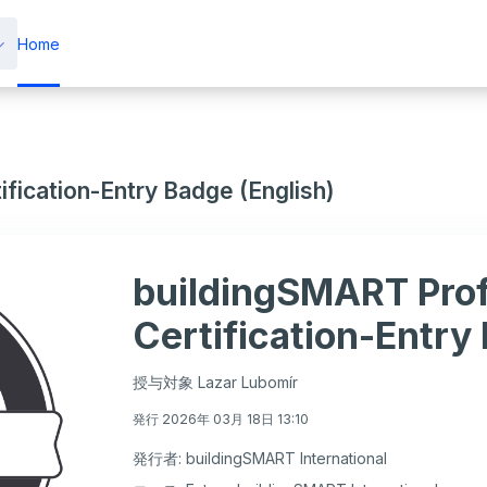
Home
fication-Entry Badge (English)
buildingSMART Prof
Certification-Entry
授与対象 Lazar Lubomír
発行 2026年 03月 18日 13:10
発行者: buildingSMART International