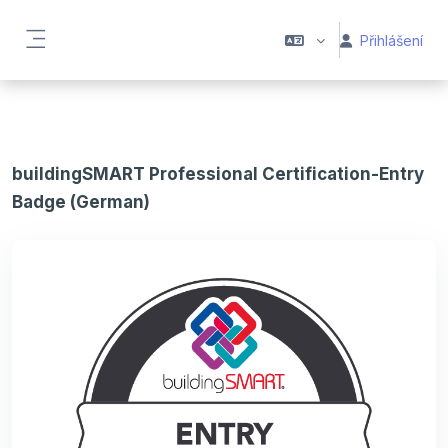
Přejít k hlavnímu obsahu
Přihlášení
Boční panel
buildingSMART Professional Certification-Entry
Badge (German)