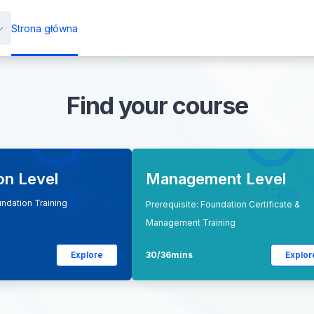
Strona główna
Find your course
on Level
Management Level
undation Training
Prerequisite: Foundation Certificate &
Management Training
Explore
30/36mins
Explor