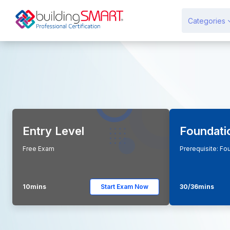
Przejdź do głównej zawartości
Categories
Entry Level
Foundati
Free Exam
Prerequisite: Fo
10mins
Start Exam Now
30/36mins