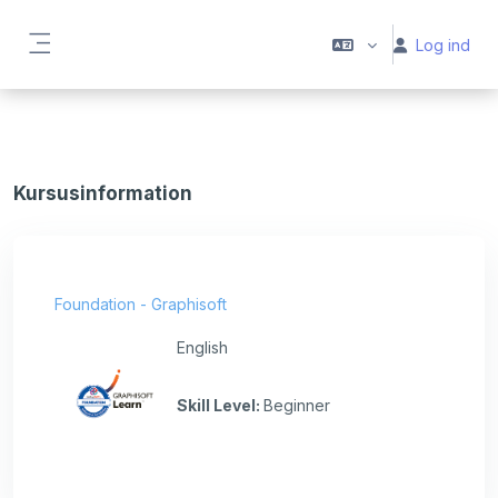
Gå til hovedindhold
Log ind
Sidepanel
Kursusinformation
Foundation - Graphisoft
English
Skill Level
:
Beginner