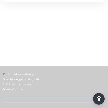
Kontakt webstedssupport
Du er ikke logget ind (
Log ind
)
Skift til standardlayoutet
Drevet af
Moodle