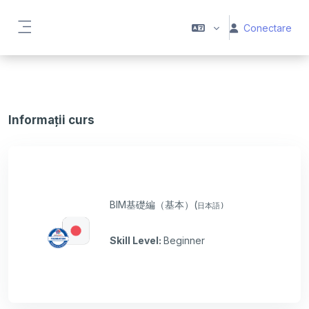
Sari la conţinutul principal
Conectare
Panou lateral
Informații curs
BIM基礎編（基本）(
日本語)
Skill Level
:
Beginner