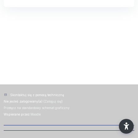
Skontaktuj się z pomocą techniczną
Nie jesteś zalogowany(a) (
Zaloguj się
)
Przełącz na standardowy schemat graficzny
Wspierane przez
Moodle