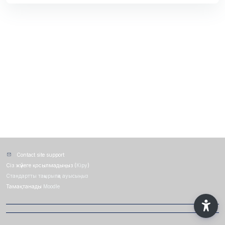
Contact site support
Сіз жүйеге қосылмадыңыз (
Кіру
)
Стандартты тақырыпқа ауысыңыз
Тамақтанады
Moodle