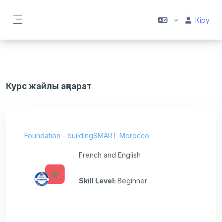
Негізгі мазмұнға
Кіру
Side panel
Курс жайлы ақпарат
Foundation - buildingSMART Morocco
French and English
Skill Level
:
Beginner