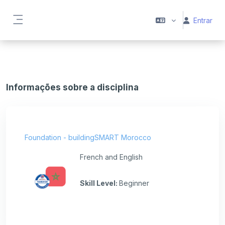
Ir para o conteúdo principal
Entrar
Painel lateral
Informações sobre a disciplina
Foundation - buildingSMART Morocco
French and English
Skill Level
:
Beginner