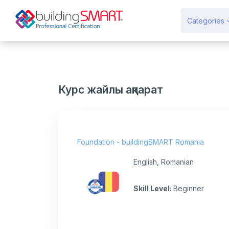
Негізгі мазмұнға
Categories
Курс жайлы ақпарат
Foundation - buildingSMART Romania
English, Romanian
Skill Level
:
Beginner