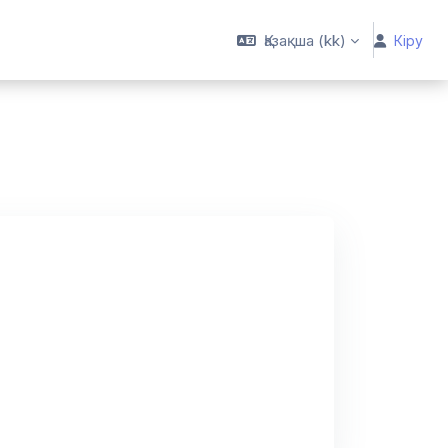
Қазақша ‎(kk)‎
Кіру