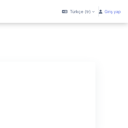
Türkçe ‎(tr)‎
Giriş yap