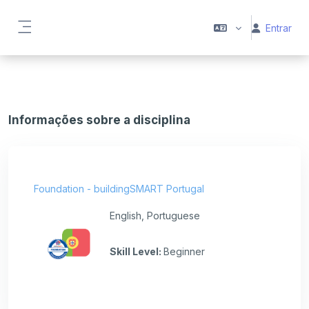
Ir para o conteúdo principal
Entrar
Painel lateral
Informações sobre a disciplina
Foundation - buildingSMART Portugal
English, Portuguese
Skill Level
:
Beginner