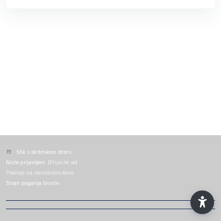
Stik s skrbnikom strani
Niste prijavljeni. (
Prijavite se
)
Preklopi na standardno temo
Stran poganja
Moodle