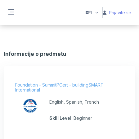
Preskoči na glavno vsebino
Prijavite se
Stransko polje
Informacije o predmetu
Foundation - SummitPCert - buildingSMART
International
English, Spanish, French
Skill Level
:
Beginner