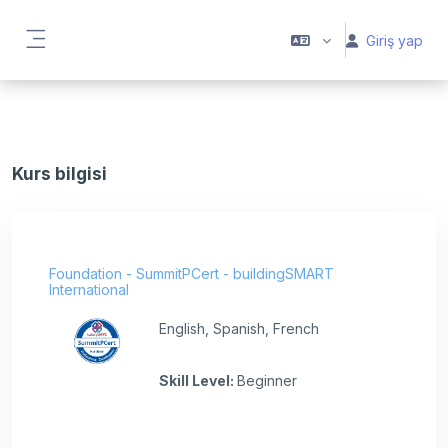
Ana içeriğe git
Giriş yap
Yan panel
Kurs bilgisi
Foundation - SummitPCert - buildingSMART
International
English, Spanish, French
Skill Level
:
Beginner