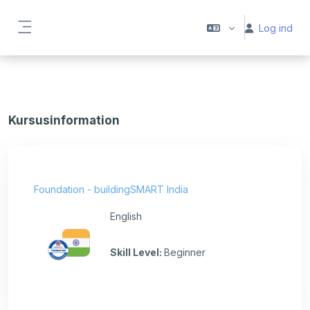
Gå til hovedindhold
Log ind
Sidepanel
Kursusinformation
Foundation - buildingSMART India
English
Skill Level
:
Beginner