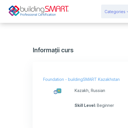
Sari la conţinutul principal
Categories
Informații curs
Foundation - buildingSMART Kazakhstan
Kazakh, Russian
Skill Level
:
Beginner